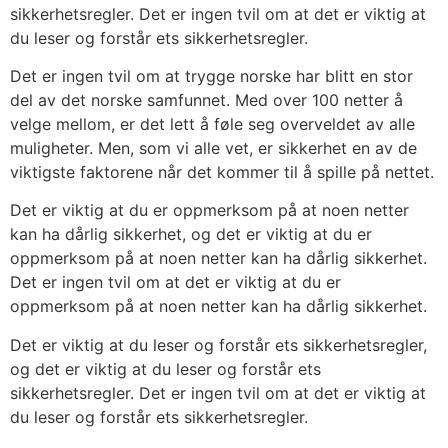
sikkerhetsregler. Det er ingen tvil om at det er viktig at
du leser og forstår ets sikkerhetsregler.
Det er ingen tvil om at trygge norske har blitt en stor
del av det norske samfunnet. Med over 100 netter å
velge mellom, er det lett å føle seg overveldet av alle
muligheter. Men, som vi alle vet, er sikkerhet en av de
viktigste faktorene når det kommer til å spille på nettet.
Det er viktig at du er oppmerksom på at noen netter
kan ha dårlig sikkerhet, og det er viktig at du er
oppmerksom på at noen netter kan ha dårlig sikkerhet.
Det er ingen tvil om at det er viktig at du er
oppmerksom på at noen netter kan ha dårlig sikkerhet.
Det er viktig at du leser og forstår ets sikkerhetsregler,
og det er viktig at du leser og forstår ets
sikkerhetsregler. Det er ingen tvil om at det er viktig at
du leser og forstår ets sikkerhetsregler.