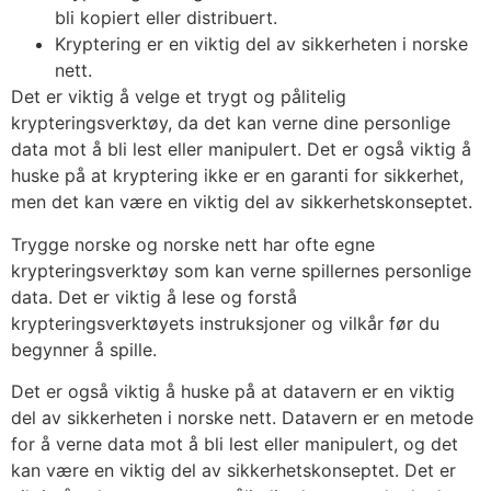
bli kopiert eller distribuert.
Kryptering er en viktig del av sikkerheten i norske
nett.
Det er viktig å velge et trygt og pålitelig
krypteringsverktøy, da det kan verne dine personlige
data mot å bli lest eller manipulert. Det er også viktig å
huske på at kryptering ikke er en garanti for sikkerhet,
men det kan være en viktig del av sikkerhetskonseptet.
Trygge norske og norske nett har ofte egne
krypteringsverktøy som kan verne spillernes personlige
data. Det er viktig å lese og forstå
krypteringsverktøyets instruksjoner og vilkår før du
begynner å spille.
Det er også viktig å huske på at datavern er en viktig
del av sikkerheten i norske nett. Datavern er en metode
for å verne data mot å bli lest eller manipulert, og det
kan være en viktig del av sikkerhetskonseptet. Det er