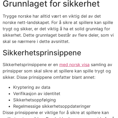
Grunnlaget for sikkerhet
Trygge norske har alltid vært en viktig del av det
norske nett-landskapet. For å sikre at spillere kan spille
trygt og sikker, er det viktig å ha et solid grunnlag for
sikkerhet. Dette grunnlaget består av flere deler, som vi
skal se nærmere i dette avsnittet.
Sikkerhetsprinsippene
Sikkerhetsprinsippene er en
med norsk visa
samling av
prinsipper som skal sikre at spillere kan spille trygt og
sikker. Disse prinsippene omfatter blant annet:
Kryptering av data
Verifikasjon av identitet
Sikkerhetsoppfølging
Regelmessige sikkerhetsoppdateringer
Disse prinsippene er viktige for å sikre at spillere kan