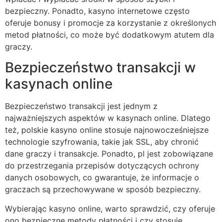
bezpieczny. Ponadto, kasyno internetowe często
oferuje bonusy i promocje za korzystanie z określonych
metod płatności, co może być dodatkowym atutem dla
graczy.
Bezpieczeństwo transakcji w
kasynach online
Bezpieczeństwo transakcji jest jednym z
najważniejszych aspektów w kasynach online. Dlatego
też, polskie kasyno online stosuje najnowocześniejsze
technologie szyfrowania, takie jak SSL, aby chronić
dane graczy i transakcje. Ponadto, pl jest zobowiązane
do przestrzegania przepisów dotyczących ochrony
danych osobowych, co gwarantuje, że informacje o
graczach są przechowywane w sposób bezpieczny.
Wybierając kasyno online, warto sprawdzić, czy oferuje
ono bezpieczne metody płatności i czy stosuje