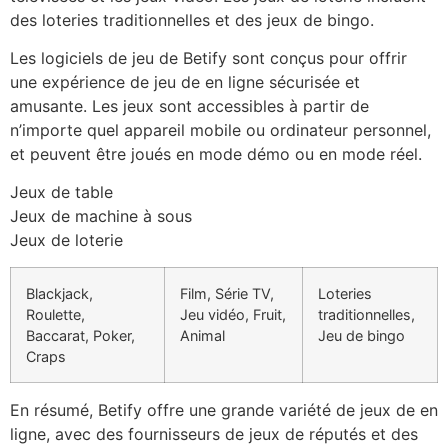
des loteries traditionnelles et des jeux de bingo.
Les logiciels de jeu de Betify sont conçus pour offrir
une expérience de jeu de en ligne sécurisée et
amusante. Les jeux sont accessibles à partir de
n’importe quel appareil mobile ou ordinateur personnel,
et peuvent être joués en mode démo ou en mode réel.
Jeux de table
Jeux de machine à sous
Jeux de loterie
Blackjack,
Film, Série TV,
Loteries
Roulette,
Jeu vidéo, Fruit,
traditionnelles,
Baccarat, Poker,
Animal
Jeu de bingo
Craps
En résumé, Betify offre une grande variété de jeux de en
ligne, avec des fournisseurs de jeux de réputés et des