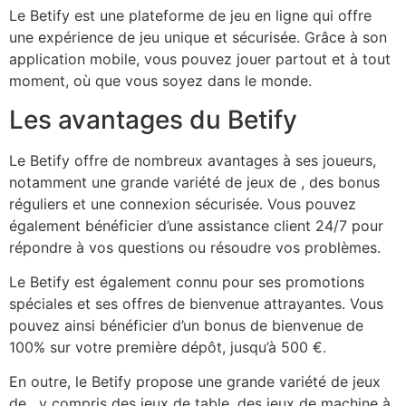
Le Betify est une plateforme de jeu en ligne qui offre
une expérience de jeu unique et sécurisée. Grâce à son
application mobile, vous pouvez jouer partout et à tout
moment, où que vous soyez dans le monde.
Les avantages du Betify
Le Betify offre de nombreux avantages à ses joueurs,
notamment une grande variété de jeux de , des bonus
réguliers et une connexion sécurisée. Vous pouvez
également bénéficier d’une assistance client 24/7 pour
répondre à vos questions ou résoudre vos problèmes.
Le Betify est également connu pour ses promotions
spéciales et ses offres de bienvenue attrayantes. Vous
pouvez ainsi bénéficier d’un bonus de bienvenue de
100% sur votre première dépôt, jusqu’à 500 €.
En outre, le Betify propose une grande variété de jeux
de , y compris des jeux de table, des jeux de machine à