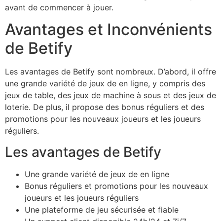
avant de commencer à jouer.
Avantages et Inconvénients
de Betify
Les avantages de Betify sont nombreux. D’abord, il offre
une grande variété de jeux de en ligne, y compris des
jeux de table, des jeux de machine à sous et des jeux de
loterie. De plus, il propose des bonus réguliers et des
promotions pour les nouveaux joueurs et les joueurs
réguliers.
Les avantages de Betify
Une grande variété de jeux de en ligne
Bonus réguliers et promotions pour les nouveaux
joueurs et les joueurs réguliers
Une plateforme de jeu sécurisée et fiable